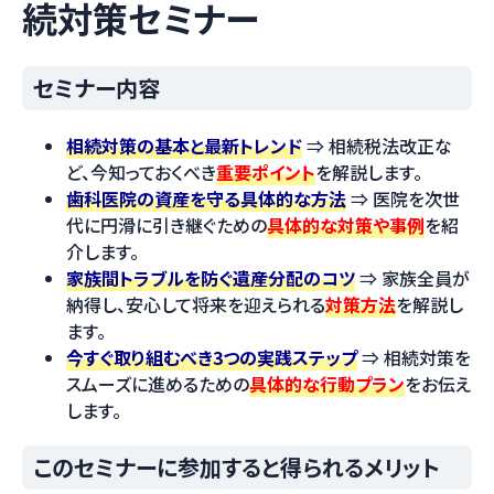
続対策セミナー
セミナー内容
相続対策の基本と最新トレンド
⇒
相続税法改正な
ど、今知っておくべき
重要ポイント
を解説します。
歯科医院の資産を守る具体的な方法
⇒
医院を次世
代に円滑に引き継ぐための
具体的な対策や事例
を紹
介します。
家族間トラブルを防ぐ遺産分配のコツ
⇒
家族全員が
納得し、安心して将来を迎えられる
対策方法
を解説し
ます。
今すぐ取り組むべき3つの実践ステップ
⇒
相続対策を
スムーズに進めるための
具体的な行動プラン
をお伝え
します。
このセミナーに参加すると得られるメリット