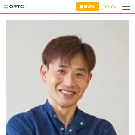
講師紹介
無料登録
ログイン
TOP
講師紹介
関 和昭