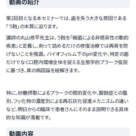
動画の紹介
第2回目となる本セミナーでは、歯を失う大きな原因である
「う蝕」の本質に迫ります。
講師の丸山修平先生は、う蝕を「細菌による非感染性の動的
疾患」と定義し、削って詰めるだけの修復治療では再発を防
げないことを強調。 バイオフィルム下のpH変化や、特定の菌
だけでなく口腔内環境全体を捉える生態学的プラーク仮説
に基づき、真の病因論を紐解きます。
特に、砂糖摂取によるプラークの質的変化や、酸蝕症との鑑
別、フッ化物の濃度別による再石灰化促進メカニズムの違い
など、明日からの臨床で患者さんにそのまま説明できる具体
的な知識が満載です。
動画内容