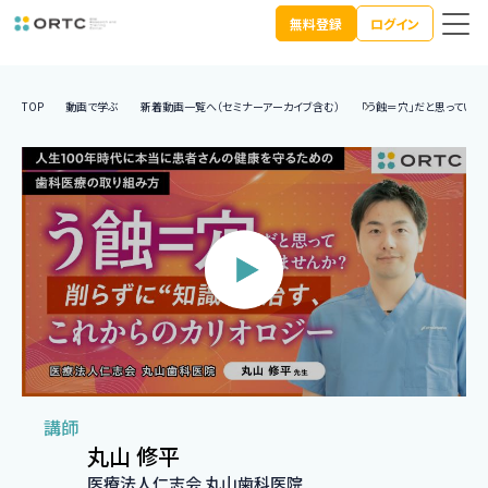
無料登録
ログイン
TOP
動画で学ぶ
新着動画一覧へ（セミナーアーカイブ含む）
「う蝕＝穴」だと思っていま
講師
丸山 修平
医療法人仁志会 丸山歯科医院