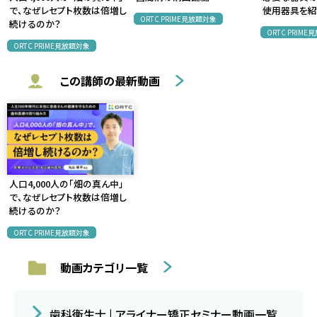
で、なぜレセプト枚数は倍増し
使用器具を紹
ORTC PRIME見放題対象
続けるのか？
ORTC PRIM
ORTC PRIME見放題対象
この講師の最新動画
人口4,000人の「畑の真ん中」
で、なぜレセプト枚数は倍増し
続けるのか？
ORTC PRIME見放題対象
動画カテゴリ一覧
歯科衛生士 | アライナー矯正セミナー動画一覧