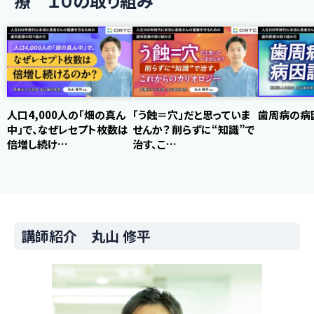
療 １０の取り組み
人口4,000人の「畑の真ん
「う蝕＝穴」だと思っていま
歯周病の病
中」で、なぜレセプト枚数は
せんか？ 削らずに“知識”で
倍増し続け…
治す、こ…
講師紹介 丸山 修平