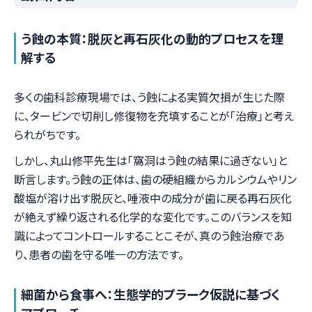
う蝕の本質：脱灰と再石灰化の動的プロセスを理
解する
多くの歯科診療現場では、う蝕による実質欠損が生じた際
に、タービンで切削し修復物を充填することが「治療」と考え
られがちです。
しかし、丸山修平先生は「窩洞はう蝕の結果に過ぎない」と
断言します。う蝕の正体は、歯の硬組織からカルシウムやリン
酸塩が溶け出す脱灰と、唾液中の成分が歯に戻る再石灰化
が絶えず繰り返される化学的な変化です。このバランスを知
識によってコントロールすることこそが、真のう蝕治療であ
り、患者の歯を守る唯一の方法です。
細菌から食事へ：生態学的プラーク仮説に基づく