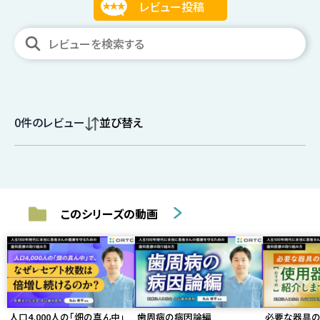
0
件のレビュー
並び替え
このシリーズの動画
人口4,000人の「畑の真ん中」
歯周病の病因論編
必要な器具の